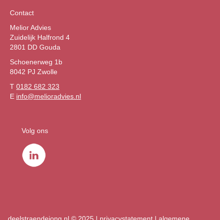
Contact
Melior Advies
Zuidelijk Halfrond 4
2801 DD Gouda
Schoenerweg 1b
8042 PJ Zwolle
T
0182 682 323
E
info@melioradvies.nl
Volg ons
deelstraendejong.nl
© 2025 |
privacystatement
|
algemene