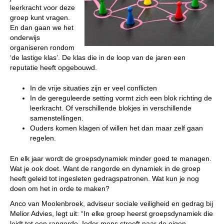
leerkracht voor deze
groep kunt vragen.
En dan gaan we het
onderwijs
organiseren rondom
‘de lastige klas’. De klas die in de loop van de jaren een
reputatie heeft opgebouwd.
In de vrije situaties zijn er veel conflicten
In de gereguleerde setting vormt zich een blok richting de
leerkracht. Of verschillende blokjes in verschillende
samenstellingen.
Ouders komen klagen of willen het dan maar zelf gaan
regelen.
En elk jaar wordt de groepsdynamiek minder goed te managen.
Wat je ook doet. Want de rangorde en dynamiek in de groep
heeft geleid tot ingesleten gedragspatronen. Wat kun je nog
doen om het in orde te maken?
Anco van Moolenbroek, adviseur sociale veiligheid en gedrag bij
Melior Advies, legt uit: “In elke groep heerst groepsdynamiek die
leidt tot een rangorde. Ieder mens streeft naar de eigen