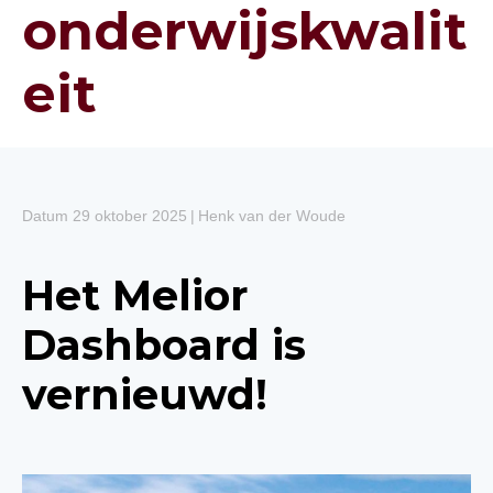
onderwijskwalit
eit
Datum 29 oktober 2025
|
Henk van der Woude
Het Melior
Dashboard is
vernieuwd!